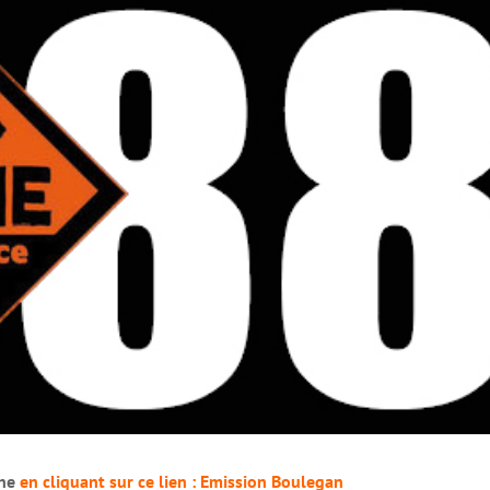
ine
en cliquant sur ce lien : Emission Boulegan