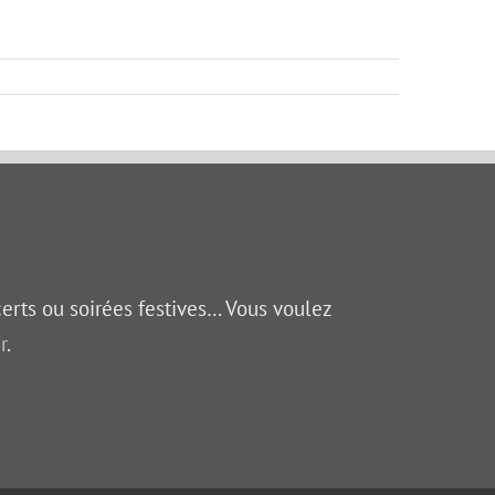
certs ou soirées festives… Vous voulez
r
.