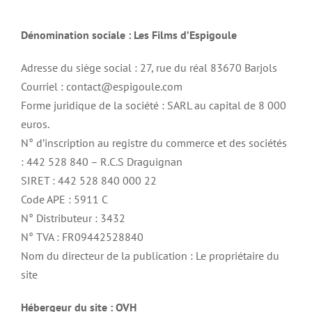
ESPIGOULE TV
Dénomination sociale : Les Films d’Espigoule
FILMS
Adresse du siège social : 27, rue du réal 83670 Barjols
Courriel : contact@espigoule.com
Forme juridique de la société : SARL au capital de 8 000
BOUTIQUE
euros.
N° d’inscription au registre du commerce et des sociétés
PRO
: 442 528 840 – R.C.S Draguignan
SIRET : 442 528 840 000 22
CONTACTS
Code APE : 5911 C
N° Distributeur : 3432
N° TVA : FR09442528840
Nom du directeur de la publication :
Le propriétaire du
site
Hébergeur du site :
OVH