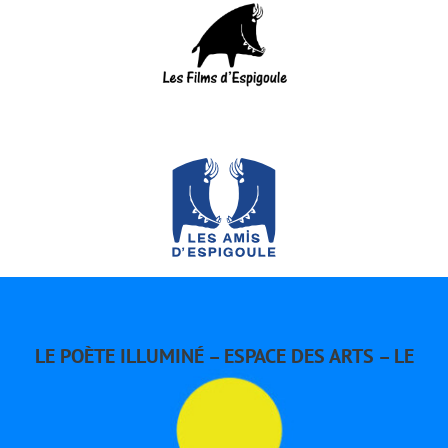
Passer
au
contenu
Navi
à
bascu
ACCUEIL
AGENDA
ACTUALITÉS
LE POÈTE ILLUMINÉ – ESPACE DES ARTS – LE
PRESSE