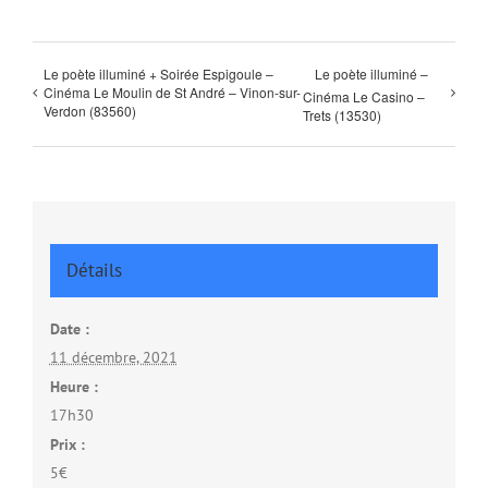
Le poète illuminé + Soirée Espigoule –
Le poète illuminé –
Cinéma Le Moulin de St André – Vinon-sur-
Cinéma Le Casino –
Verdon (83560)
Trets (13530)
Détails
Date :
11 décembre, 2021
Heure :
17h30
Prix :
5€