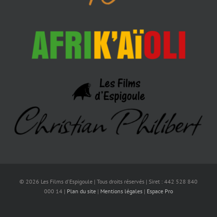
© 2026 Les Films d'Espigoule | Tous droits réservés | Siret : 442 528 840
000 14 |
Plan du site
|
Mentions légales
|
Espace Pro