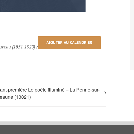
AJOUTER AU CALENDRIER
ouveau (1851-1920) /
ant-première Le poète illuminé – La Penne-sur-
eaune (13821)