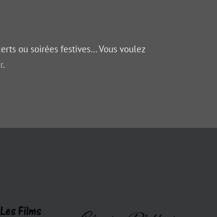
certs ou soirées festives… Vous voulez
r
.