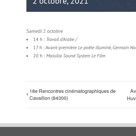
2 octobre, 2021
Samedi 2 octobre
14 h :
Travail d’Arabe /
17 h : Avant-première
Le poète illuminé, Germain N
20 h :
Massilia Sound System Le Film
18e Rencontres cinématographiques de
Av
Cavaillon (84300)
Huv